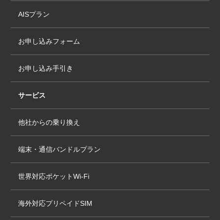
合。
AISプラン
d) 契約の締結後、お客様の信用度または支払能力
に対する正当な疑惑につながる事実を当社が知っ
お申し込みフォーム
た場合。
e) 不正使用または悪用の疑いがありかつ緊急の場
お申し込み手引き
合。
f) あとに挙げる12.の規約に反する使用がある場
サービス
合。この場合、請求額が清算されてから、当社は
直ちにSIMカードの使用再開を検討します。
他社からの乗り換え
6.2. 上記各号の理由で、お客様のサービスのご利
用を停止している間も、月々の基本使用料やお申
端末・通信バンドルプラン
し込みのオプションサービス利用料をお支払いい
ただく義務が生じます。
世界対応ポケットWi-Fi
6.3. SIMカード使用再開の手続きは、YourMobileシ
ョップの通常営業時間内にて受付可能です。
海外対応プリペイドSIM
7 妨害によるサービスの中止