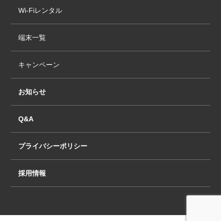
Wi-Fiレンタル
7.1. 当社は、以下のような妨害行為のあった場
合、一時的にサービスの中止、または制限をおこ
なう権利を有します。
端末一覧
a) ネットワークセキュリティーへの妨害行為。
キャンペーン
b) 特にネットワーク・ソフトウエア・データへの
重大な妨害行為など、ネットワーク環境の維持へ
の妨害行為。
お知らせ
c) サービスへの妨害行為。
Q&A
d) 個人情報保護への妨害行為以上の場合、お客様
はサービスの中止に対する損害賠償要求すること
プライバシーポリシー
はできません。
7.2. 当社はサービスの中止や制限の対象を、技術
採用情報
上可能な限り最小限に抑え、サービス中止の種
類、程度、期間についてお客様に通知を行いま
す。
7.3. 当社は法的拘束力の有無に関わらず、裁判所