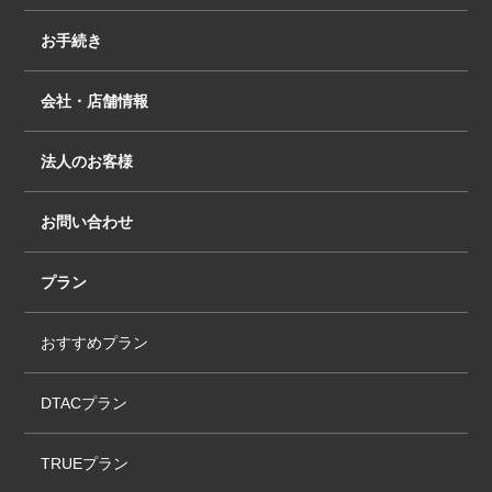
氏名・住所・会社形態・銀行口座・電子メールア
ドレスなどの契約にかかわる項目の変更があった
お手続き
場合は、直ちに当社に書面にて届け出るものとし
ます。お客様が本規約に定める変更の届出・通知
を怠ったことにより不利益を被ったとしても，当
会社・店舗情報
社は一切その責任を負わないものとします。
法人のお客様
6 サービスの一時停止
6.1. 当社は、サービスの一時停止を行う権利を有
お問い合わせ
します。また以下の場合に、お客様のSIMカードの
使用を、全面的、または一時的に停止する権利を
プラン
有します。
a) SIMカードに請求される金額が1カ月分の料金が
おすすめプラン
直前3ヶ月の平均料金と比べて極端に増加した場
合、また特異な使用状況（特に国際ローミング通
話）と当社が判断した場合。
DTACプラン
b) 接続利用料金のお支払いがない場合。
TRUEプラン
c) 5にあげたお客様の義務をお守りいただけない場