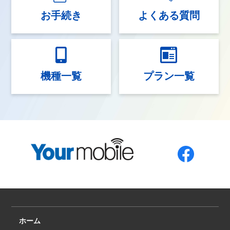
4 料金、支払い方法、支払い条件
お手続き
よくある質問
4.1. 当社は、料金表に基づき、お客様のご利用い
ただいたサービスについてご利用料金を算出しま
す。料金表や料金案内に記載されている金額に
は、別に記されていない限り、別途VATが加算され
ます。
機種一覧
プラン一覧
4.2. 当社は、毎月オンラインで請求書を発行いた
します。国際ローミングやオプションサービスを
ご利用の場合や、あるいは使用されたデータ情報
の伝達の遅れにより請求書の発行が遅れる可能性
があります。このような場合でも当社は月額利用
料の支払い請求を放棄するものではありません。
4.3. クレジットカード及び小切手でのお支払いの
場合は当社の料金請求の権利は支払いが完了する
まで留保されるものとします。
5 お客様の義務
ホーム