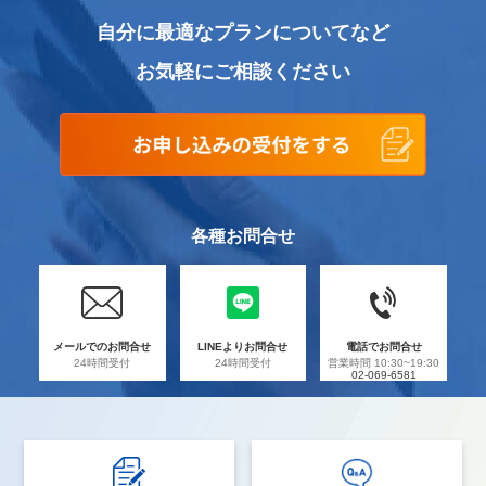
客様は、通知到着後1週間以内に、書面により解約
を申し出ることができます。変更は、お客様が解
自分に最適なプランについてなど
約権を行使しない限りにおいて承諾されたものと
お気軽にご相談ください
みなされます。
2 契約関係の成立
両当事者間の契約関係は、お客様が本規約に同意
して発注し、それを当社が受注することによって
成立し、当社が受注を完了した日を本サービスに
おける契約締結日とします。
各種お問合せ
3 サービスの利用およびSIMカードについて
盗難、紛失、破損などの理由によるSIMカードの再
発行を希望する場合、お客様は当社が指定する方
メールでのお問合せ
LINEよりお問合せ
電話でお問合せ
法で再発行の依頼を通知することとします。ま
24時間受付
24時間受付
営業時間 10:30~19:30
02-069-6581
た、再発行により利用可能となるまでの期間も
月々の基本使用料やお申し込みのオプションサー
ビス利用料などの支払いの義務を免れるものでは
ありません。